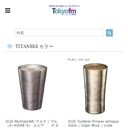
TITANESS カラー
SUS Multiple(M) マルティプル
SUS Tumbler Pilsner antique
（S-400M-S） セピア チタ
Gold ／Capri Blue ／Lime