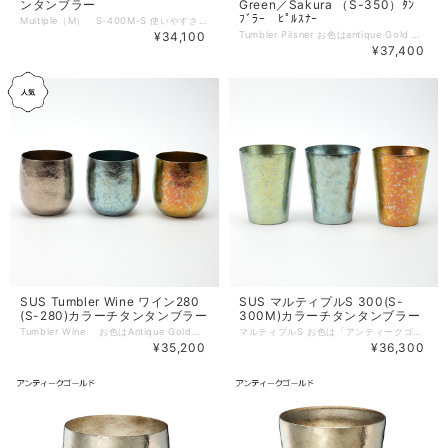
ンタンブラー
Green／Sakura （S-350）ﾀﾝ
ﾌﾞﾗｰ ﾋﾟﾙｽﾅｰ
Multiple（M） S-400M-S 使いやすさにこだわったシンプルなかたち。お飲み物の種類、用途を選ばす様々なシーンでお使いいただけます。持ち手部分は、人間工学に基づき収まりやすいよう計算された径になっており、男女問わず人気の高い商品です。シックなセピアは、食卓に上品で落ち着いた印象を与えます。（真空二重構造タンブラー マルティプルM） お色は基本のミラーのほか、セピア、アンティークゴールド、カプリブルー、ライムグリーン、サクラのご用意がございます。 capacity:400ml net weight:117g size:口径84mmx127mm ◆SUSgallery チタン製の真空二重構造で保温・保冷効力に優れたマルチタンブラーです。 使いやすさにこだわったシンプルなデザインでお飲み物の種類や用途を選ばず様々なシーンでお使いいただけます。 持ち手部分は、人間工学に基づき女性の手にも収まりやすいよう計算された径になっており、男女問わず人気の高いシリーズです。気分が浮き立つジューシーでクリアなカラーは4パターン。色違いで揃えたくなります。シーンでセレクトできるスタイルは7タイプ。いずれも手にしっくりおさまるシンプルフォルムです。口当たりの優しさと軽い持ち感はチタンならでは。カジュアルな見た目を裏切る高機能も健在。真空二重構造はそのまま受け継ぐ、断熱機能装備のきれい色チタンカップです。 ◆機能は特別。その存在感は格別。 高機能でありながら大量生産的な器ではなく、ひとつひとつの風合いが違う、特別感のある器を造りたいという願いから誕生した真空二重チタンカップ。金属でできた焼き物のような美しい器です。均一な品質を持っていながら、一つとして同じ表情は無い器。一期一会のような出会いで手にするこの器は、大切な時間を過ごすために存在します。特別な方への贈り物としても多くの方に選ばれています。 ◆ひと口目の美味しさがずっと継続するタンブラー ひと口目のあの冷たさがキープできるから最後まで美味しい。ビアホールのようなクリーミーな泡立ちも簡単に、しかもどなたにでも出来ます。秘密は真空二重構造。それは長い歴史を持つ燕の職人の技と真空の技術から生まれました。水割りもずっと美味しい。氷が溶けにくいから最後まで味が薄まらず楽しめます。これはかなり嬉しい。寒い季節にはコーヒーも温かさをキープ。その高い保冷力・保温力は今までになかった愉しみを教えてくれます。[ TITANESS ]と一般的なガラスのコップに氷を入れ、蓋をしないで6時間放置。ガラスのコップの氷はあっという間に溶け、コップの外は結露で濡れてしまいますが、[ TITANESS ]の中の氷は健在。チタンカップの外にも結露は見られません。ある展示会での事。午前中にセットした氷が夕方までまだチタンカップに残っていたため、[SUS gallery]のスタッフでさえその保冷能力の高さに改めて目を見張ったと言う事です。二重構造と聞くと分厚い飲み口をイメージしますが、大変薄く、とても二重になっているとは思えません。口当たりはとてもなめらかで優しい感触。硬いチタンの加工技術はとても難しく、これも燕の高い溶接技術があって初めて実現したのです。 ◆チタンで出来ているということ 硬くて軽いチタンは航空機や生体アレルギーを起こさせない特性から医療機器にも採用されています。手にした瞬間、フワッと優しく手の中に納まります。あまりの軽さに驚かれるでしょう。金属とはいえ取り扱いは簡単。海水で洗ったままにしても錆びないくらい頑丈な素材でありながら、軽くて使いやすい器なのです。 ◆なぜチタンなのか 真空炉を保有する[ SUS gallery ]が、敢えて加工の難しいチタンを選択した訳は、その強さ。チタンは劣化せず品質が変わらず、安全で強い金属なのです。その高水準な品質を保ち続けるチタンは、ハイリサイクルの一環として、また新しく生まれ変わって循環できるSustainabilityな金属。[ SUS gallery ]のコンセプトにも通じる事から、この素材を使って高価値で特別な物が生み出されました。
¥34,100
Tumbler Pilsner お色はantique Gold ／Capri Blue ／Lime Green／Sakura capacity:350ml net weight:123g size:口径72mmx高さ138mm ◆SUSgallery ピルスナーサイズ新発売◆ 最近流行りののIPAビールや香りの強いホワイトビールなどに最適なビールグラスとなっております。 容量も350mlとIPA瓶ビールがしっかり入るサイズ感でつくりました。 女性の手でも握りやすい細身のボディーと飲み物の華やかな香りを楽しめるよう口元部分が広がったデザインです。 ◆機能は特別。その存在感は格別。 高機能でありながら大量生産的な器ではなく、ひとつひとつの風合いが違う、特別感のある器を造りたいという願いから誕生した真空二重チタンカップ。金属でできた焼き物のような美しい器です。均一な品質を持っていながら、一つとして同じ表情は無い器。一期一会のような出会いで手にするこの器は、大切な時間を過ごすために存在します。特別な方への贈り物としても多くの方に選ばれています。 ◆チタンで出来ているということ 硬くて軽いチタンは航空機や生体アレルギーを起こさせない特性から医療機器にも採用されています。手にした瞬間、フワッと優しく手の中に納まります。あまりの軽さに驚かれるでしょう。金属とはいえ取り扱いは簡単。海水で洗ったままにしても錆びないくらい頑丈な素材でありながら、軽くて使いやすい器なのです。 ◆なぜチタンなのか 真空炉を保有する[ SUS gallery ]が、敢えて加工の難しいチタンを選択した訳は、その強さ。チタンは劣化せず品質が変わらず、安全で強い金属なのです。その高水準な品質を保ち続けるチタンは、ハイリサイクルの一環として、また新しく生まれ変わって循環できるSustainabilityな金属。[ SUS gallery ]のコンセプトにも通じる事から、この素材を使って高価値で特別な物が生み出されました。
¥37,400
SUS Tumbler Wine ワイン280
SUS マルティプルS 300(S-
(S-280)カラーチタンタンブラー
300M)カラーチタンタンブラー
Tumbler Wine お色はAntique Gold／Capri Blue ／Lime Green ／Sakura があります。 capacity:280ml net weight:80g size:口径74mmx高さ80mm ◆SUSgallery 瑞々しい光が集まってできたような、透明な綺麗感を纏ったチタンカップです。気分が浮き立つジューシーでクリアなカラーは4パターン。色違いで揃えたくなります。香りを引き立たせる丸みのある形状で、ワインはもちろん、コーヒーや紅茶など香りを楽しむお飲み物におすすめです。口当たりの優しさと軽い持ち感はチタンならでは。カジュアルな見た目を裏切る高機能も健在。真空二重構造はそのまま受け継ぐ、断熱機能装備のきれい色チタンカップです。 ◆機能は特別。その存在感は格別。 高機能でありながら大量生産的な器ではなく、ひとつひとつの風合いが違う、特別感のある器を造りたいという願いから誕生した真空二重チタンカップ。金属でできた焼き物のような美しい器です。均一な品質を持っていながら、一つとして同じ表情は無い器。一期一会のような出会いで手にするこの器は、大切な時間を過ごすために存在します。特別な方への贈り物としても多くの方に選ばれています。 ◆チタンで出来ているということ 硬くて軽いチタンは航空機や生体アレルギーを起こさせない特性から医療機器にも採用されています。手にした瞬間、フワッと優しく手の中に納まります。あまりの軽さに驚かれるでしょう。金属とはいえ取り扱いは簡単。海水で洗ったままにしても錆びないくらい頑丈な素材でありながら、軽くて使いやすい器なのです。 ◆なぜチタンなのか 真空炉を保有する[ SUS gallery ]が、敢えて加工の難しいチタンを選択した訳は、その強さ。チタンは劣化せず品質が変わらず、安全で強い金属なのです。その高水準な品質を保ち続けるチタンは、ハイリサイクルの一環として、また新しく生まれ変わって循環できるSustainabilityな金属。[ SUS gallery ]のコンセプトにも通じる事から、この素材を使って高価値で特別な物が生み出されました。
マルティプルS お色は「アンティークゴールド」、「カプリブルー」「ライムグリーン」「サクラ」の4種。 capacity:300ml net weight:92g size:口径79mmx105mm ◆SUSgallery 瑞々しい光が集まってできたような、透明な綺麗感を纏ったチタンカップです。気分が浮き立つジューシーでクリアなカラーは4パターン。色違いで揃えたくなります。使いやすさにこだわったシンプルなデザインでお飲み物の種類や用途を選ばず様々なシーンでお使いいただけます。 持ち手部分は、人間工学に基づき女性の手にも収まりやすいよう計算された径になっており、男女問わず人気の高いシリーズです。 ◆機能は特別。その存在感は格別。 高機能でありながら大量生産的な器ではなく、ひとつひとつの風合いが違う、特別感のある器を造りたいという願いから誕生した真空二重チタンカップ。金属でできた焼き物のような美しい器です。均一な品質を持っていながら、一つとして同じ表情は無い器。一期一会のような出会いで手にするこの器は、大切な時間を過ごすために存在します。特別な方への贈り物としても多くの方に選ばれています。 ◆チタンで出来ているということ 硬くて軽いチタンは航空機や生体アレルギーを起こさせない特性から医療機器にも採用されています。手にした瞬間、フワッと優しく手の中に納まります。あまりの軽さに驚かれるでしょう。金属とはいえ取り扱いは簡単。海水で洗ったままにしても錆びないくらい頑丈な素材でありながら、軽くて使いやすい器なのです。 ◆なぜチタンなのか 真空炉を保有する[ SUS gallery ]が、敢えて加工の難しいチタンを選択した訳は、その強さ。チタンは劣化せず品質が変わらず、安全で強い金属なのです。その高水準な品質を保ち続けるチタンは、ハイリサイクルの一環として、また新しく生まれ変わって循環できるSustainabilityな金属。[ SUS gallery ]のコンセプトにも通じる事から、この素材を使って高価値で特別な物が生み出されました。 ミラータイプはこちら→https://shop.tfm.co.jp/items/9959119
¥35,200
¥36,300