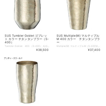
SUS Tumbler Goblet ゴブレッ
SUS Multiple(M) マルティプル
ト カラー チタンタンブラー（S-
M 400 カラー チタンタンブラ
400）
ー
Tumbler Goblet 400 （S-400） Antique Gold ・Capri Blue ・Lime Green・Sakura 香りを引き立たせる丸みのあるかたち。ワインを召し上がるのはもちろん、コーヒーや紅茶など香りを楽しむお飲み物におすすめです。上品なアンティークゴールドは、食卓を華やかに彩ります。（真空二重構造タンブラー ゴブレット） capacity:400ml net weight:140g size:口径76mmx112mm タンブラーは全て貼り箱に入れてお届けいたします。大切にお届けするのは勿論、プレゼントにも最適です。商品は全てギフトラッピングにてお届けしております。 ◆SUSgallery チタン製の真空二重構造で保温・保冷効力に優れたゴブレットタンブラーです。 香りを引き立たせる丸みのある形状で、ワインはもちろん、コーヒーや紅茶など香りを楽しむお飲み物におすすめです。 ワインやコーヒー、紅茶を大容量でたっぷりと楽しみたいという方におすすめです。 ◆機能は特別。その存在感は格別。 高機能でありながら大量生産的な器ではなく、ひとつひとつの風合いが違う、特別感のある器を造りたいという願いから誕生した真空二重チタンカップ。金属でできた焼き物のような美しい器です。均一な品質を持っていながら、一つとして同じ表情は無い器。一期一会のような出会いで手にするこの器は、大切な時間を過ごすために存在します。特別な方への贈り物としても多くの方に選ばれています。 ◆チタンで出来ているということ 硬くて軽いチタンは航空機や生体アレルギーを起こさせない特性から医療機器にも採用されています。手にした瞬間、フワッと優しく手の中に納まります。あまりの軽さに驚かれるでしょう。金属とはいえ取り扱いは簡単。海水で洗ったままにしても錆びないくらい頑丈な素材でありながら、軽くて使いやすい器なのです。 ◆なぜチタンなのか 真空炉を保有する[ SUS gallery ]が、敢えて加工の難しいチタンを選択した訳は、その強さ。チタンは劣化せず品質が変わらず、安全で強い金属なのです。その高水準な品質を保ち続けるチタンは、ハイリサイクルの一環として、また新しく生まれ変わって循環できるSustainabilityな金属。[ SUS gallery ]のコンセプトにも通じる事から、この素材を使って高価値で特別な物が生み出されました。
Multiple(M) マルティプルM（S-400M） お色は基本のミラーのほか、セピア、アンティークゴールド、カプリブルー、ライムグリーン、サクラのご用意がございます。 capacity:400ml net weight:117g size:口径84mmx127mm ◆SUSgallery チタン製の真空二重構造で保温・保冷効力に優れたマルチタンブラーです。 使いやすさにこだわったシンプルなデザインでお飲み物の種類や用途を選ばず様々なシーンでお使いいただけます。 持ち手部分は、人間工学に基づき女性の手にも収まりやすいよう計算された径になっており、男女問わず人気の高いシリーズです。気分が浮き立つジューシーでクリアなカラーは4パターン。色違いで揃えたくなります。シーンでセレクトできるスタイルは7タイプ。いずれも手にしっくりおさまるシンプルフォルムです。口当たりの優しさと軽い持ち感はチタンならでは。カジュアルな見た目を裏切る高機能も健在。真空二重構造はそのまま受け継ぐ、断熱機能装備のきれい色チタンカップです。 ◆機能は特別。その存在感は格別。 高機能でありながら大量生産的な器ではなく、ひとつひとつの風合いが違う、特別感のある器を造りたいという願いから誕生した真空二重チタンカップ。金属でできた焼き物のような美しい器です。均一な品質を持っていながら、一つとして同じ表情は無い器。一期一会のような出会いで手にするこの器は、大切な時間を過ごすために存在します。特別な方への贈り物としても多くの方に選ばれています。 ◆チタンで出来ているということ 硬くて軽いチタンは航空機や生体アレルギーを起こさせない特性から医療機器にも採用されています。手にした瞬間、フワッと優しく手の中に納まります。あまりの軽さに驚かれるでしょう。金属とはいえ取り扱いは簡単。海水で洗ったままにしても錆びないくらい頑丈な素材でありながら、軽くて使いやすい器なのです。 ◆なぜチタンなのか 真空炉を保有する[ SUS gallery ]が、敢えて加工の難しいチタンを選択した訳は、その強さ。チタンは劣化せず品質が変わらず、安全で強い金属なのです。その高水準な品質を保ち続けるチタンは、ハイリサイクルの一環として、また新しく生まれ変わって循環できるSustainabilityな金属。[ SUS gallery ]のコンセプトにも通じる事から、この素材を使って高価値で特別な物が生み出されました。
¥38,500
¥37,400