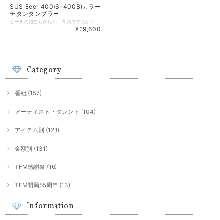
SUS Beer 400(S-400B)カラー
チタンタンブラー
ビールの泡立ちが良い、背高で中央がくびれているかたち。白ビールやスタウトビールなどにおすすめです。食卓を華やかに彩ります。（真空二重構造タンブラー ビア） capacity:400ml net weight:144g size:口径74mmx144mm カラー展開は、アンティークゴールド/カプリブルー/ライムグリーン/サクラです。 ◆SUSgallery チタン製の真空二重構造で保温・保冷効力に優れたビアタンブラーです。 背高で中央がくびれている典型的な形状は、泡立ちがよく、ヴァイツェンビール（白ビール）やスタウトビールなどにおすすめです。気分が浮き立つジューシーでクリアなカラーは4パターン。色違いで揃えたくなります。口当たりの優しさと軽い持ち感はチタンならでは。カジュアルな見た目を裏切る高機能も健在。真空二重構造はそのまま受け継ぐ、断熱機能装備のきれい色チタンカップです。 ◆機能は特別。その存在感は格別。 高機能でありながら大量生産的な器ではなく、ひとつひとつの風合いが違う、特別感のある器を造りたいという願いから誕生した真空二重チタンカップ。金属でできた焼き物のような美しい器です。均一な品質を持っていながら、一つとして同じ表情は無い器。一期一会のような出会いで手にするこの器は、大切な時間を過ごすために存在します。特別な方への贈り物としても多くの方に選ばれています。 ◆チタンで出来ているということ 硬くて軽いチタンは航空機や生体アレルギーを起こさせない特性から医療機器にも採用されています。手にした瞬間、フワッと優しく手の中に納まります。あまりの軽さに驚かれるでしょう。金属とはいえ取り扱いは簡単。海水で洗ったままにしても錆びないくらい頑丈な素材でありながら、軽くて使いやすい器なのです。 ◆なぜチタンなのか 真空炉を保有する[ SUS gallery ]が、敢えて加工の難しいチタンを選択した訳は、その強さ。チタンは劣化せず品質が変わらず、安全で強い金属なのです。その高水準な品質を保ち続けるチタンは、ハイリサイクルの一環として、また新しく生まれ変わって循環できるSustainabilityな金属。[ SUS gallery ]のコンセプトにも通じる事から、この素材を使って高価値で特別な物が生み出されました。
¥39,600
Category
番組 (157)
アーティスト・タレント (104)
アイテム別 (128)
金額別 (131)
TFM感謝祭 (16)
TFM開局55周年 (13)
Information