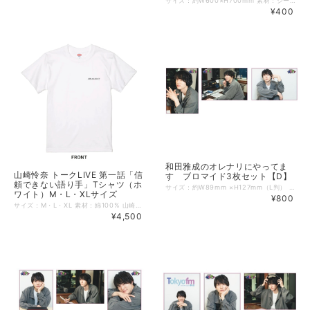
サイズ：約W600×H700mm 素材：シール紙 山崎怜奈 トークLIVE 第一話「信頼できない語り手」の会場で販売されたステッカーが登場！ ※こちらの商品は4月初旬頃の発送予定となります。 他商品と併せてご注文頂いた場合、発送予定日の遅い商品と同梱となりますので予めご了承 ください。
¥400
和田雅成のオレナリにやってま
山崎怜奈 トークLIVE 第一話「信
す ブロマイド3枚セット【D】
頼できない語り手」Tシャツ（ホ
サイズ：約W89mm ×H127mm（L判） 素材：印画紙 2026年3月13日に開催「和田雅成のオレナリにやってます」公開収録で先行販売されたブロマイド3枚セットがECに登場！ ぜひこの機会にお買い求めください！ ※ブロマイドはA～D 全4種ございます。
ワイト）M・L・XLサイズ
¥800
サイズ：M・L・XL 素材：綿100% 山崎怜奈 トークLIVE 第一話「信頼できない語り手」の会場で販売されたTシャツが登場！！ ※ステッカーと併せてご注文頂いた場合、4月初旬頃の発送予定となります。
¥4,500