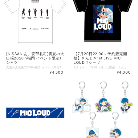
[NISSAN あ、安部礼司]真夏の大
【7月20日22:00~ 予約販売開
出張2026in福岡 イベント限定T
始】きんとき1st LIVE MIC
シャツ
LOUD Tシャツ
真夏の大出張2026in福岡 イベント限定Tシャツを販売いたします。 8/9 23:59までの予約販売となりますので、 どうぞお早めにお申し込みください！ また、今回予約販売でご購入いただいた方には、 特別に「安部礼司メンバー５人の福岡バージョンの名刺」を同封させていただきます。 【商品概要】 ■本体色：ホワイト ■サイズ：S,M,L,XL ■素材：綿100%（オンス：5.6） ■仕様：ボディ：丸胴仕様 ネック：ダブルステッチ仕様 ■サイズ詳細 Sサイズ： 身丈65cm／身幅49cm／肩幅42／袖丈19cm Mサイズ： 身丈69cm／身幅52cm／肩幅46／袖丈20cm Lサイズ： 身丈73cm／身幅55cm／肩幅50／袖丈22cm XLサイズ：身丈77cm／身幅58cm／肩幅54／袖丈24cm 【ご注意事項】 ＊こちらの商品発送は8月31日（月）～順次発送予定です。 イベント前には到着予定ですが、天候による配送遅延や、宛先不備で返送された場合はイベントに間に合わない可能性があります、ご了承ください。 ＊イベント会場でも販売予定ですが、数やサイズには限りがございますので、ご了承ください。 予約開始日：2026年8月2日（日） 17:50 予約終了日：2026年8月9日（日）23:59 発送開始日：2026年8月31日（月）から順次発送 ◇掲載商品 ご覧頂いている商品の写真につきましては、イメージ画像となります。 実際の商品と異なる場合がございます。ご了承ください。 ◇別商品との同梱について 予約商品のため、他商品と同梱することができません。 他商品をご購入の際は、お手数をおかけしますが、別決済にてご注文ください。 ◇送料について 予約販売に限り、送料は全国一律900円となります。
7/9（木）・7/20（月）に開催「きんとき1st LIVE MIC LOUD 」。 ご好評につき、会場にて販売されたグッズをオンライン受注販売いたします！ この機会にぜひ、お買い求めくださいませ！ 素材：綿100% サイズ：S・M・L・XL ※詳細サイズは商品画像をご確認ください。 原産国：パキスタン 【受注期間】 2026年7月20日（月）22:00 ~ 2026年8月10日（月）23:59 まで 【発送予定日】 2026年9月下旬 ～ 10月上旬頃の発送を予定しております。 ※商品製造のスケジュールにより、多少前後する可能性がございます。 【予約商品についてのご案内】 こちらの商品は予約商品となります。 以下の注意事項をご確認のうえ、ご注文頂きますようお願い申し上げます。 ・この商品の購入には、PAY IDの登録が必須となります。 ・この予約商品は、クレジットカード決済のみご注文頂けます。 銀行振込、コンビニ決済、PayPayなどはご利用頂けませんので、予めご了承ください。 ・発送予定時期に合わせてあらためてクレジットカードの与信枠確保（有効期限や利用可能残高などの確認）をおこないます。 ・与信枠確保および決済処理をおこなえなくなるため、これらが完了するまで「PAY IDアカウント」を退会しないようお願いいたします。 ・商品代金の決済は、商品発送時におこなわれます。なお、注文が確定したタイミングで、デビットカード・プリペイドカードをご利用の場合には、一時的に引き落としがおこなわれますが、一定期 間経過後にキャンセル対応となり、二重の決済は生じませんので、ご安心ください。 ・予約受注商品のため、注文頂いた数量分を製造いたします。その為、注文完了後のキャンセルは原則承っておりませんので、予めご了承のうえご注文頂くようお願い申し上げます。
¥4,500
¥4,000