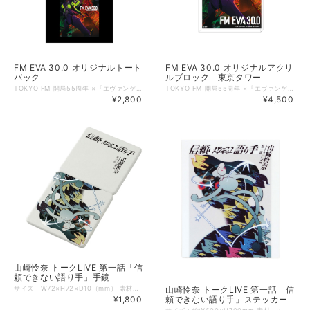
FM EVA 30.0 オリジナルトート
FM EVA 30.0 オリジナルアクリ
バック
ルブロック 東京タワー
TOKYO FM 開局55周年 ×『エヴァンゲリオン』30周年記念プロジェクトとしてお届けしている「FM EVA 30.0」の公式番組グッズが完成しました！ 「FM EVA 30.0」のメインビジュアルのトートバックが登場。 フロントには、初号機と東京タワーをモチーフにした迫力あるビジュアルを大胆にプリントしています。 夜の東京を背景にしたアートワークも印象的です。 A4サイズがしっかり入る使いやすいサイズ感で、 普段使いはもちろん、サブバッグとしても使いやすいアイテムです。 【商品概要】 生地：表生地/ポリエステル100％(約10オンス) 裏生地/ポリエステル100% 持ち手/綿 本体色：黒 本体サイズ：約W360×H390mm 持ち手長さ：600mm ※製造工程の都合上、縫製部分に白生地部分が見える場合がございます。 商品の仕様となりますので、予めご了承ください。 ◇掲載商品 ご覧頂いている商品の写真につきましては、イメージ画像となります。 実際の商品と異なる場合がございます。ご了承ください。 ©カラー Licensed by TOKYO TOWER
TOKYO FM 開局55周年 ×『エヴァンゲリオン』30周年記念プロジェクトとしてお届けしている「FM EVA 30.0」の公式番組グッズが完成しました！ 「FM EVA 30.0」のメインビジュアルのアクリルブロックが登場。 お部屋やデスクに飾ってお楽しみください！ 【商品概要】 サイズ：H148×H100×D20㎜ 透明アクリル20㎜厚 素材：アクリル ※本商品は、初号機の目の部分がくり抜き加工となっており、裏面は白抜けした仕上がりとなります。傷や不良ではございませんので、あらかじめご了承ください。 ◇掲載商品 ご覧頂いている商品の写真につきましては、イメージ画像となります。 実際の商品と異なる場合がございます。ご了承ください。 ©カラー Licensed by TOKYO TOWER
¥2,800
¥4,500
山崎怜奈 トークLIVE 第一話「信
頼できない語り手」手鏡
サイズ：W72×H72×D10（mm） 素材：合皮（PU）、ガラス 山崎怜奈 トークLIVE 第一話「信頼できない語り手」の会場で販売されたステッカーが登場！ 高級感のある合皮を使用したコンパクトミラーです。 鏡部分は片側が等倍鏡、もう一方は拡大鏡になっています。 ※ステッカーと併せてご注文頂いた場合、4月初旬頃の発送予定となります。
山崎怜奈 トークLIVE 第一話「信
¥1,800
頼できない語り手」ステッカー