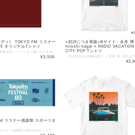
ディ》 TOKYO FM リスナー
<好評につき再販>Bサイド：永井 博
25 オリジナルTシャツ
hiroshi nagai × RADIO VACATION
CITY POP Tシャツ
【お知らせ】再販決定！ ページをご覧いただきありがとうございます。 TOKYO FM 55周年 & リスナー感謝祭 限定Tシャツにつきまして、 大変ご好評をいただいております。 みなさまの熱いラブコールを受け、このたび、再販が決定いたしました。 本日10月22日よりご注文受付いたします。 発送は10月28日より順次となります。 「会場に行けなかったからほしい！」というみなさま、数量限定となっているため、Sold Out前にぜひともお求めください！ （10/22 17:00） ------------------------------- リスナーの皆さまへの感謝を込めて―― 今年も開催いたします！TOKYO FMリスナー感謝祭！ 開催に先立って、数量限定でオリジナルTシャツを先行予約・販売。 70年代ソウルトレインをイメージしたレトロポップなロゴTシャツが登場！ 深みのあるバーガンディーカラーに、存在感のある「80.0 TOKYO FM」のロゴを大胆にデザインしました。 ボディカラーはバニラホワイト/ブラック/バーガンディの3色をご用意しました。 お好みでお選びください！ ★こちらはボディカラー＜バーガンディ＞のご注文ページです。 【商品概要】 ◆カラー：バニラホワイト／ブラック／バーガンディ（全3色展開） ◆サイズ：S ／M／ L／XL／XXL（全5サイズ展開） ◆素材 ：コットン100% 5.6oz ◆仕様： ボディ：丸胴仕様 ネック：ダブルステッチ仕様 ◆サイズ詳細 Sサイズ： 身丈65cm／身幅49cm／肩幅42／袖丈19cm Mサイズ： 身丈69cm／身幅52cm／肩幅46／袖丈20cm Lサイズ： 身丈73cm／身幅55cm／肩幅50／袖丈22cm XLサイズ：身丈77cm／身幅58cm／肩幅54／袖丈24cm XXLサイズ：身丈81cm／身幅63cm／肩幅57／袖丈25cm ※商品発送：2025年10月28日（火）より順次となります。 ★注意点 ＊ご覧頂いている商品の写真につきましては、できるだけ実物の色に近くなるよう、努めております。しかし、モニターやブラウザなどのお使いの環境の違いにより、色の見え方が実物と異なる場合がございます。ご了承ください。 【TOKYO FM リスナー感謝祭 渋谷音楽祭2025】 2025年10月19日（日） LINE CUBE SHIBUYA／Shibuya Sakura Stage／MIYASHITA PARKにて開催！ 特設サイト：https://www.tfm.co.jp/kanshasai/
¥3,500
¥3,
 FM リスナー感謝祭 スポーツタ
TOKYO FM リスナー感謝祭で初お目見えしたアイテムが 公式ショッピングサイトにもNEW IN！ TOKYO FMの各番組ロゴで飾ったスポーツタオル。 爽やかなカラーで爽快に！ 【商品概要】 ◆素材：コットン100％ ◆サイズ：横 約110cm × 縦 約40cm ＊個体差により、1-3cm程度のサイズ差が生じる場合がございます。 ◆プリント：表面のみ ◇予約・販売（予定） 注文受付：2024年10月25日（金） 商品発送：2024年11月8日（金）より順次 ★注意点 ＊ご覧頂いている商品の写真につきましては、できるだけ実物の色に近くなるよう、努めております。 しかし、モニターやブラウザなどのお使いの環境の違いにより、色の見え方が実物と異なる場合がございます。ご了承ください。 【TOKYO FM リスナー感謝祭 in 渋谷音楽祭2024】 2024年10月19日（土）- 20日（日） LINE CUBE SHIBUYA／渋谷区立北谷公園／Shibuya Sakura Stageにて開催！ 特設サイト：https://www.tfm.co.jp/kanshasai/