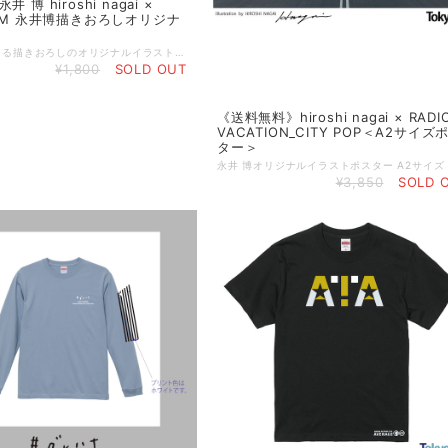
 博 hiroshi nagai ×
 FM 永井博描きおろしオリジナ
永井 博氏による描きおろしのオリジナルイラストを使ったマグカップ。 お気に入りのマグと共に、素敵なコーヒータイムをお過ごしください。 出来れば、ラジオをお供にしていただけたら嬉しいです。 世界的なシティポップの立役者として音楽シーンとのつながりも深い人気イラストレーターの永井博氏と、TOKYOFMがこの夏もコラボレーション。音楽とアートワークで東京の夏を盛り上げます。 コレクションアイテムとしても評価の高い永井博グッズ。 限定制作のため、売り切れ次第終了の予定です。お早目に！ ◆素材：陶器 ◆重量：約292g ◆サイズ：直径8センチ×高さ9.2㎝ ◆容量：300ml ※サイズ詳細は目安となります。 ※マグカップの製造時期により、重量・サイズ・容量に変動が生じる場合がございます。 ご了承ください。 ◆お届け予定日：こちらの商品はご予約商品となります。 ご注文からお届けまで、約２～３週間ほどお時間いただきます。 お届けのご準備ができ次第、メールにてご連絡をいたします。 マグカップや他の商品と同梱頂いた場合、送料や納期が変更になる場合がございます。
¥1,800
SOLD OUT
《送料無料》hiroshi nagai × RADI
VACATION_CITY POP＜A2サイズ
ター＞
¥3,850
SOLD 