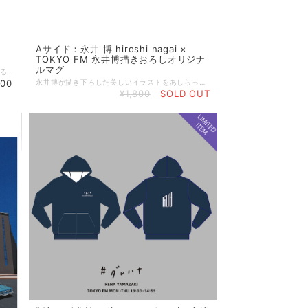
Aサイド：永井 博 hiroshi nagai ×
TOKYO FM 永井博描きおろしオリジナ
ルマグ
永井 博 描きおろしのオリジナルイラストによる鮮やかなTシャツがNew in！ 世界的なシティポップの立役者として音楽シーンとのつながりも深い人気イラストレーターの永井博氏と、TOKYOFMがこの夏もコラボレーション！ 音楽とアートワークで東京の夏を盛り上げます。 コレクションアイテムとしても評価の高い1着、限定制作のため 売り切れ次第終了の予定です。お早目に！ ◆素材：コットン100% ◆サイズ展開：S / M / L / XL / XXL Sサイズ 身丈 65 身幅 49 肩幅 42 袖丈 19 Mサイズ 身丈69 身幅 52 肩幅 46 袖丈 19 Lサイズ 身丈73 身幅 55 肩幅 50 袖丈 22 XLサイズ 身丈77 身幅 58 肩幅 54 袖丈 24 XXLサイズ 身丈81 身幅 63 肩幅 57 袖丈 25 ※サイズ詳細は目安となります。 ◆お届け予定日：こちらの商品はご予約商品となります。 ご注文からお届けまで、約２～３週間ほどお時間いただきます。 お届けのご準備ができ次第、メールにてご連絡をいたします。 マグカップや他の商品と同梱頂いた場合、送料や納期が変更になる場合がございます。 ◆キャンセルについて こちらの商品は、個々の受注に応じて1枚ずつ制作するオンデマンド制作のため、注文完了後のキャンセルはできません。ご注文完了の前に 内容にお間違いがないか、確認をお願いいたします。
900
永井博が描き下ろした美しいイラストをあしらったオリジナルマグ。 鮮やかな夕焼けを背負いプールサイドにたたずむTOKYO FMのビーチハウス。 ビーチハウスから聞こえてくるのはどんな音楽なんだろう…？ イラストの反面は、永井博さんのロゴとTFMのロゴがコラボレーション。 モーニングコーヒーのお供に、仕事中の一杯に、また大切な方へのギフトにおすすめです。 世界的なシティポップの立役者として音楽シーンとのつながりも深い人気イラストレーターの永井博氏と、TOKYOFMがこの夏もコラボレーション。音楽とアートワークで東京の夏を盛り上げます。 コレクションアイテムとしても評価の高い永井博グッズ。 限定制作のため、売り切れ次第終了の予定です。お早目に！ ◆素材：陶器 ◆重量：約292g ◆サイズ：直径8センチ×高さ9.2㎝ ◆容量：300ml ※サイズ詳細は目安となります。 ※マグカップの製造時期により、重量・サイズ・容量に変動が生じる場合がございます。 ご了承ください。 ◆お届け予定日：こちらの商品はご予約商品となります。 ご注文からお届けまで、約２～３週間ほどお時間いただきます。 お届けのご準備ができ次第、メールにてご連絡をいたします。 マグカップや他の商品と同梱頂いた場合、送料や納期が変更になる場合がございます。 ◆キャンセルについて こちらの商品は、個々の受注に応じて1枚ずつ制作するオンデマンド制作のため、注文完了後のキャンセルはできません。ご注文完了の前に 内容にお間違いがないか、確認をお願いいたします。
¥1,800
SOLD OUT