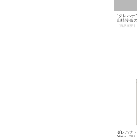
“ダレハナ
山崎怜奈
ダレハナ
誰かに話