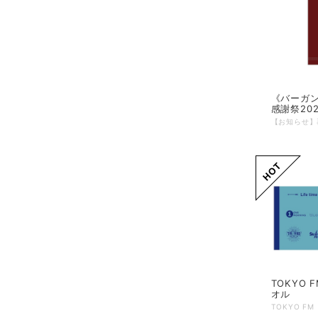
《バーガン
感謝祭20
TOKYO
オル