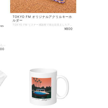
TOKYO FM オリジナルアクリルキーホ
ルダー
TOKYO FM リスナー感謝祭で初お目見えしたアイテムが 公式ショッピングサイトにもNEW IN！ TOKYO FMのロゴをかたどった、シンプルなアクリルキーホルダー。 大きめサイズで存在感があります。 リスナー必携のアイテムをどうぞ！ 【商品概要】 ◆素材：アクリル／金属 ◆サイズ：横幅9.5cm × 高さ3.3cm × 厚み0.3cm ◇予約・販売（予定） 注文受付：2024年10月25日（金） 商品発送：2024年11月8日（金）より順次 ★注意点 ＊ご覧頂いている商品の写真につきましては、できるだけ実物の色に近くなるよう、努めております。 しかし、モニターやブラウザなどのお使いの環境の違いにより、色の見え方が実物と異なる場合がございます。ご了承ください。 【TOKYO FM リスナー感謝祭 in 渋谷音楽祭2024】 2024年10月19日（土）- 20日（日） LINE CUBE SHIBUYA／渋谷区立北谷公園／Shibuya Sakura Stageにて開催！ 特設サイト：https://www.tfm.co.jp/kanshasai/
¥800
＜大人気のため再販決定！＞ 永井 博 描きおろしTOKYO FMの局舎が描かれたオリジナルTシャツです。 世界的なシティポップの立役者として音楽シーンとのつながりも深い人気イラストレーターの永井博氏とTOKYO FMがコラボレーション。TOKYO FMの社屋をモチーフにした永井氏による描きおろしイラストがTシャツになりました。 ◆素材：コットン100% ◆サイズ展開： S / M / L / XL / XXL Sサイズ 身丈 65 身幅 49 肩幅 42 袖丈 19 Mサイズ 身丈69 身幅 52 肩幅 46 袖丈 19 Lサイズ 身丈73 身幅 55 肩幅 50 袖丈 22 XLサイズ 身丈77 身幅 58 肩幅 54 袖丈 24 XXLサイズ 身丈81 身幅 63 肩幅 57 袖丈 25 ※サイズ詳細について、多少の誤差はご配慮いただければと思います。 ◆お届け予定日： こちらの商品はご注文からお届けまで、約3～4週間ほどお時間いただきます。 お届けのご準備ができ次第、メールにてご連絡をいたします。 他の商品と同時にご購入いただいた際は、お届け日時や送料等変更が生じる可能性がございます。 ◆キャンセルについて こちらの商品は、個々の受注に応じて1枚ずつ制作するオンデマンド制作のため、注文完了後のキャンセルはできません。ご注文完了の前に 内容にお間違いがないか、確認をお願いいたします。
900