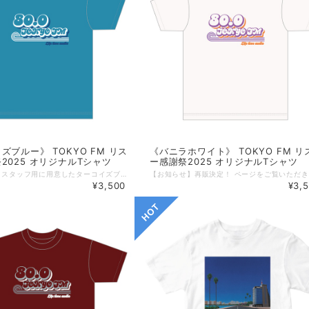
ズブルー》 TOKYO FM リス
《バニラホワイト》 TOKYO FM リ
2025 オリジナルTシャツ
ー感謝祭2025 オリジナルTシャツ
【お知らせ】 スタッフ用に用意したターコイズブルーのTシャツ。 リスナーのみなさんからの「ほしい！」の声をいただき、 数量限定で、リクエストにお応えして、販売いたします！ 発送は11月26日より順次となります。 「会場に行けなかったからほしい！」というみなさま、数量限定となっているため、Sold Out前にぜひともお求めください！ （11/18 17:00） ------------------------------- リスナーの皆さまへの感謝を込めて―― 今年も開催します！TOKYO FMリスナー感謝祭！ 開催に先立って、数量限定でオリジナルTシャツを先行予約・販売。 70年代ソウルトレインをイメージしたレトロポップなロゴTシャツが登場！ 存在感のある「80.0 TOKYO FM」のロゴを大胆にデザインしました。 ★こちらはボディカラー＜ターコイズブルー＞のご注文ページです。 【商品概要】 ◆カラー：バニラホワイト/ブラック/バーガンディ/ターコイズブルー（全4色展開） ◆サイズ：S ／M／ L／XL（全4サイズ展開） ◆素材 ：コットン100% 5.6oz ◆仕様： ボディ：丸胴仕様 ネック：ダブルステッチ仕様 ◆サイズ詳細 Sサイズ： 身丈65cm／身幅49cm／肩幅42／袖丈19cm Mサイズ： 身丈69cm／身幅52cm／肩幅46／袖丈20cm Lサイズ： 身丈73cm／身幅55cm／肩幅50／袖丈22cm XLサイズ：身丈77cm／身幅58cm／肩幅54／袖丈24cm XXLサイズ：身丈81cm／身幅63cm／肩幅57／袖丈25cm ★注意点 ＊ご覧頂いている商品の写真につきましては、できるだけ実物の色に近くなるよう、努めております。しかし、モニターやブラウザなどのお使いの環境の違いにより、色の見え方が実物と異なる場合がございます。ご了承ください。 【TOKYO FM リスナー感謝祭 渋谷音楽祭2025】 2025年10月19日（日） LINE CUBE SHIBUYA／Shibuya Sakura Stage／MIYASHITA PARKにて開催！ 特設サイト：https://www.tfm.co.jp/kanshasai/
¥3,500
¥3,