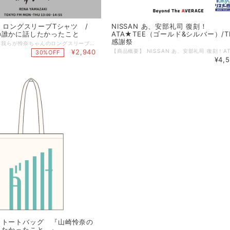
” ロングスリーブTシャツ /
NISSAN あ、安部礼司 復刻！
の誰かに話したかったこと
ATA★TEE（ゴールド&シルバー）/T
感謝祭
【商品概要】 我らが怜奈ちゃんのロングスリーブTシャツ！ 数量限定生産となりますのでお早めに！ カラー：アシッドブルー ※2枚目の紫の写真はイメージです。 Tshirts本体のカラーは1枚目のアシッドブルーのみの展開です。 サイズ：M・ L・XL・XXL 素材 コットン 【サイズ詳細】 Mサイズ:身丈69cm/身幅52cm/肩幅45/袖丈62cm Lサイズ:身丈73cm/身幅55cm/肩幅48/袖丈63cm XLサイズ:身丈77cm/身幅58cm/肩幅52/袖丈64cm XXLサイズ:身丈81cm/身幅63cm/肩幅56/袖丈65cm 【TFM感謝祭】https://www.tfm.co.jp/kanshasai/
¥2,940
30%OFF
¥4,
・トートバッグ 『山崎怜奈の
したかったこと。』