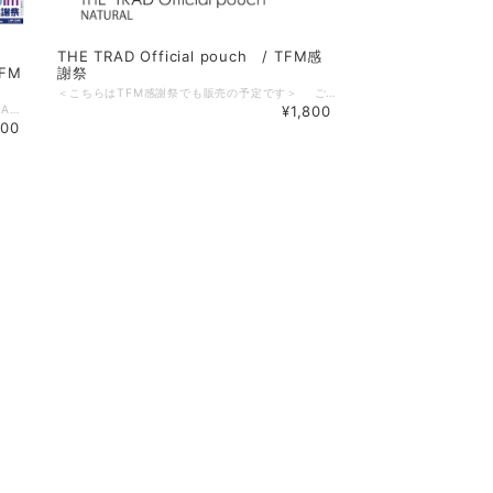
THE TRAD Official pouch / TFM感
FM
謝祭
＜こちらはTFM感謝祭でも販売の予定です＞ ご予約商品の発送は11/10（金）前後を予定しております。ぜひこの機会にお求めください。 ＜発送方法ご選択についてご注意いただきたいこと＞※ポーチやガチャ単品など、発送方法にネコポスを指定できる商品に関してお願いです。ネコポスは厚み制限のある発送方法になりますので、上記以外の商品を同時に購入される場合は必ず宅配便をご選択ください。誤ってネコポスをご選択の注文にて追加送料が発生した場合、ご注文内容を予告なくキャンセルさせていただく可能性がございます。 ■THE TRAD Official pouch / TFM感謝祭 しっかりマチもあって見た目以上の収納力！フェアトレードオーガニックコットン使用。 イヤフォンやスマホ、ちょっとした小物入れにぴったりです。 サイズ：約W150×H110×D80（mm） 素材 コットン 【番組サイト】 『THE TRAD』 (TOKYOFM 毎週月曜～木曜 15:00～16:50 ) https://www.tfm.co.jp/trad/
【商品概要】 NISSAN あ、安部礼司 復刻！ATA★TEE /TFM感謝祭 伝説のゴールド＆シルバーTシャツが限定復刻！ カラー：ブラック サイズ：S ・ L・XL 素材 コットン サイズ詳細 Sサイズ:身丈65cm/身幅49cm/肩幅42/袖丈19cm Lサイズ:身丈73cm/身幅55cm/肩幅50/袖丈22cm XLサイズ:身丈77cm/身幅58cm/肩幅54/袖丈24cm ※商品の入荷状況や配送状況により、発送までにお時間をいただく場合がございます 【TFM感謝祭】https://www.tfm.co.jp/kanshasai/
¥1,800
500