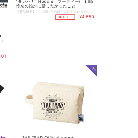
“ダレハナ” Hoodie フーディー/ 山崎
怜奈の誰かに話したかったこと
【商品概要】 「山崎怜奈の誰かに話したかったこと」オリジナル・フーディー。 コーディネートの幅が広がる裏パイルのフル・ジップ、 シンプルで着用しやすいデザイン。 季節の変わり目での一枚着、重ね着や室内着など、さまざまなシーンで使いたいスウェットアイテムだからこそ、ガシガシ使えるタフな生地厚がうれしいポイント。 数量限定生産となりますのでお早めに！ カラー：ネイビー サイズ：M・ L・XL・XXL 素材 綿100% 裏パイル ※ファスナーはシングルスライダー ※二重フード、フード丸紐 【サイズ詳細】 Mサイズ:身丈67cm/身幅55cm/肩幅48/袖丈60cm Lサイズ:身丈71cm/身幅58cm/肩幅52/袖丈61cm XLサイズ:身丈76cm/身幅63cm/肩幅55/袖丈62cm XXLサイズ:身丈81cm/身幅68cm/肩幅58/袖丈63cm 【TFM感謝祭】https://www.tfm.co.jp/kanshasai/
¥4,550
30%OFF
O
ポス
永井 博オリジナルイラストポスター A2サイズ 《送料無料でお求めいただけます》 TOKYO FMのマンスリーキャンペーン『RADIO VACATION_TOKYO CITY POP_』のキャンペーンビジュアルは、今年で発売40周年を迎えた大瀧詠一の名盤『A LONG VACATION』のジャケットで知られるイラストレーターの永井 博氏によるTOKYOFMの社屋をモチーフにした描きおろしです。 オリジナルイラストのポスターはリモートワークのおともに最適です。 素材：半光沢紙 サイズ展開：A2サイズ(420×594mm) お届け予定日：こちらの商品はご予約商品となります。 お届けのご準備ができ次第、メールにてご連絡をいたします。 キャンセルについて こちらの商品は、個々の受注に応じて1枚ずつ制作するオンデマンド制作のため、注文完了後のキャンセルはできません。 注文完了する前に、注文内容に間違いがないか、変更がないかご確認をお願いいたします。
OUT