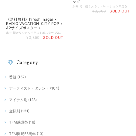
ッグ
永井 博 描きおろし バケーション気分を盛り上げてくれるこのイラストのTシャツ＆トートバッグが登場！ TOKYO FMでは、6月の1ヵ月間を「この日常に、バケーションを」というコンセプトのもと、マンスリーキャンペーン『RADIO VACATION_TOKYO CITY POP_』を展開中。国内はもとより、世界の音楽ファンから熱い注目を集めている"シティ・ポップ"を連日オンエアしています。 キャンペーンビジュアルは、今年で発売40周年を迎えた大瀧詠一の名盤『A LONG VACATION』のジャケットで知られるイラストレーターの永井 博氏によるTOKYOFMの社屋をモチーフにした描きおろしです。コレクターアイテムとしても人気です。 カラー：ナチュラル 素材：コットン100% サイズ展開：L ・横幅 48㎝ ・縦幅 40㎝ ・奥行 15㎝ ・容量 19ℓ お届け予定日：こちらの商品はご予約商品となります。 ご注文からお届けまで、約２～３週間ほどお時間いただきます。 お届けのご準備ができ次第、メールにてご連絡をいたします。 発送につきましてはネコポス便を予定しています。 キャンセルについて こちらの商品は、個々の受注に応じて1枚ずつ制作するオンデマンド制作のため、注文完了後のキャンセルはできません。 注文完了する前に、注文内容に間違いがないか、変更がないかご確認をお願いいたします。 リット―ミュージック T-OD https://t-od.jp/index.html
¥3,300
SOLD OUT
《送料無料》hiroshi nagai ×
RADIO VACATION_CITY POP＜
A2サイズポスター＞
永井 博オリジナルイラストポスター A2サイズ 《送料無料でお求めいただけます》 TOKYO FMのマンスリーキャンペーン『RADIO VACATION_TOKYO CITY POP_』のキャンペーンビジュアルは、今年で発売40周年を迎えた大瀧詠一の名盤『A LONG VACATION』のジャケットで知られるイラストレーターの永井 博氏によるTOKYOFMの社屋をモチーフにした描きおろしです。 オリジナルイラストのポスターはリモートワークのおともに最適です。 素材：半光沢紙 サイズ展開：A2サイズ(420×594mm) お届け予定日：こちらの商品はご予約商品となります。 お届けのご準備ができ次第、メールにてご連絡をいたします。 キャンセルについて こちらの商品は、個々の受注に応じて1枚ずつ制作するオンデマンド制作のため、注文完了後のキャンセルはできません。 注文完了する前に、注文内容に間違いがないか、変更がないかご確認をお願いいたします。
¥3,850
SOLD OUT
Category
番組 (157)
アーティスト・タレント (104)
アイテム別 (128)
金額別 (131)
TFM感謝祭 (16)
TFM開局55周年 (13)