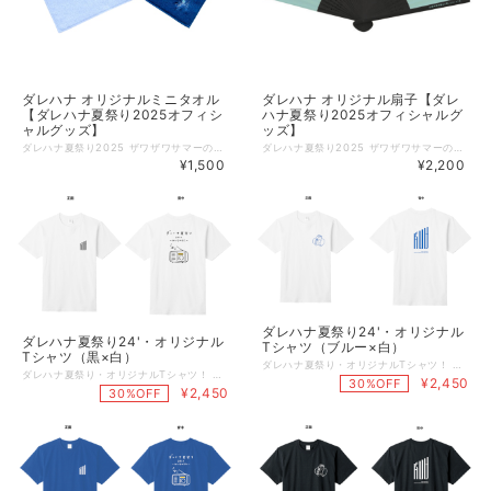
ダレハナ オリジナルミニタオル
ダレハナ オリジナル扇子【ダレ
【ダレハナ夏祭り2025オフィシ
ハナ夏祭り2025オフィシャルグ
ャルグッズ】
ッズ】
ダレハナ夏祭り2025 ザワザワサマーのオリジナルミニタオルです！ 番組ロゴとイラストが刺繍されたスタイリッシュなミニタオルです。 カラーは男性にも女性にも使いやすいネイビーとライトブルーの２色展開です。 今治タオルブランド認証マークも付いています!! 【商品概要】 サイズ：250×250mm 素材：コットン（100%） 両面：パイル ◇掲載商品 ご覧頂いている商品の写真につきましては、イメージ画像となります。 実際の商品と異なる場合がございます。ご了承ください。 【発送時期のお知らせと注意点】 ご注文商品の組み合わせによって、発送時期が異なります。ご了承ください。 ＊＜ダレハナ夏祭り 2025 ＞Tシャツと組み合わせますと、発送時期が遅くなります。 １）こちらの商品のみ注文された場合 2025年9月8日（月）から順次発送（予定） ２）こちらの商品＋＜ダレハナ夏祭り 2025 ＞Tシャツ”以外”の「商品」を同時注文された場合 2025年9月8日（月）から順次発送（予定） ３）こちらの商品＋＜ダレハナ夏祭り 2025 ＞Tシャツを同時注文された場合 2025年9月11日（木）以降から順次発送（予定） ※特典ステッカー配布期間は終了いたしました。ご了承ください。
ダレハナ夏祭り2025 ザワザワサマーのオリジナル扇子です！ ダレハナカラーの扇子で、酷暑を乗り越えましょう♪ 男性にも女性にも使いやすいようにスタイリッシュに仕上げました。 親骨には番組名「山崎怜奈の誰かに話したかったこと。」が印刷されています。 【商品概要】 扇子タイプ:7寸30間(片貼り) 素材:竹、布(ポリエステル) 骨色:黒骨 ◇掲載商品 ご覧頂いている商品の写真につきましては、イメージ画像となります。 実際の商品と異なる場合がございます。ご了承ください。 【発送時期のお知らせと注意点】 ご注文商品の組み合わせによって、発送時期が異なります。ご了承ください。 ＊＜ダレハナ夏祭り 2025 ＞Tシャツと組み合わせますと、発送時期が遅くなります。 １）こちらの商品のみ注文された場合 2025年9月8日（月）から順次発送（予定） ２）こちらの商品＋＜ダレハナ夏祭り 2025 ＞Tシャツ”以外”の「商品」を同時注文された場合 2025年9月8日（月）から順次発送（予定） ３）こちらの商品＋＜ダレハナ夏祭り 2025 ＞Tシャツを同時注文された場合 2025年9月11日（木）以降から順次発送（予定） ※特典ステッカー配布期間は終了いたしました。ご了承ください。
¥1,500
¥2,200
ダレハナ夏祭り24'・オリジナル
ダレハナ夏祭り24'・オリジナル
Tシャツ（ブルー×白）
Tシャツ（黒×白）
ダレハナ夏祭り・オリジナルTシャツ！ 胸のハムごりくんと、背中のダレハナ電波ロゴのブルー文字が白ボディに映えます♪ ＜仕様＞ ■本体色：白 ■サイズ：M,L,XL ■素材：綿100%（オンス：5.6） ■サイズ 詳細（単位：cm） M L XL 身丈 69 73 77 身幅 52 55 58 肩幅 46 50 54 袖丈 20 22 24 【ご注意事項】 ＊こちらの商品発送は８月１８日（日）のダレハナ夏祭りイベント「後」の発送となります。 ８月２１日（水）～順次発送予定です。 ＊なおグッズの現物をご確認いただける最短日はイベント会場となりますので、 遠方でイベントに参加できない、抽選が漏れてしまった方やスケジュールが合わない方は、 是非こちらのオンライン予約をご活用ください。 ＊イベント会場での物販についても数には限りがございますこと、ご了承ください。
ダレハナ夏祭り・オリジナルTシャツ！ 胸のダレハナ電波ロゴと、背中のオリジナルラジオロゴが白ボディに映えます♪ ＜仕様＞ ■本体色：白 ■サイズ：M,L,XL ■素材：綿100%（オンス：5.6） ■サイズ 詳細（単位：cm） M L XL 身丈 69 73 77 身幅 52 55 58 肩幅 46 50 54 袖丈 20 22 24 【ご注意事項】 ＊こちらの商品発送は８月１８日（日）のダレハナ夏祭りイベント「後」の発送となります。 ８月２１日（水）～順次発送予定です。 ＊なおグッズの現物をご確認いただける最短日はイベント会場となりますので、 遠方でイベントに参加できない、抽選が漏れてしまった方やスケジュールが合わない方は、 是非こちらのオンライン予約をご活用ください。 ＊イベント会場での物販についても数には限りがございますこと、ご了承ください。
¥2,450
30%OFF
¥2,450
30%OFF