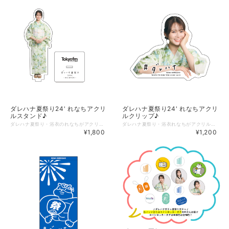
ダレハナ夏祭り24' れなちアクリ
ダレハナ夏祭り24' れなちアクリ
ルスタンド♪
ルクリップ♪
ダレハナ夏祭り・浴衣のれなちがアクリルスタンドになりました！ サイズも高さ約12cmと存在感抜群の、高品質なアクリルを使ったアクリルスタンドです♪ ＜仕様＞ ■サイズ：縦：120mm 横：50mm ■材質：アクリル 【ご注意事項】 ＊こちらの商品発送は８月１８日（日）のダレハナ夏祭りイベント「後」の発送となります。 ８月２１日（水）～順次発送予定です。 ＊なおグッズの現物をご確認いただける最短日はイベント会場となりますので、 遠方でイベントに参加できない、抽選が漏れてしまった方やスケジュールが合わない方は、 是非こちらのオンライン予約をご活用ください。 ＊イベント会場での物販についても数には限りがございますこと、ご了承ください。
ダレハナ夏祭り・浴衣れなちがアクリルクリップになりました！ 高品質なアクリルを使ったこのクリップ。カバン、PCの端やデスク周りの小物など、 色んなところにクリップとして挟んで使ってくださいね♪ ＜仕様＞ ■サイズ：縦：50mm 横：60mm ■材質：アクリル 【ご注意事項】 ＊こちらの商品発送は８月１８日（日）のダレハナ夏祭りイベント「後」の発送となります。 ８月２１日（水）～順次発送予定です。 ＊なおグッズの現物をご確認いただける最短日はイベント会場となりますので、 遠方でイベントに参加できない、抽選が漏れてしまった方やスケジュールが合わない方は、 是非こちらのオンライン予約をご活用ください。 ＊イベント会場での物販についても数には限りがございますこと、ご了承ください。
¥1,800
¥1,200