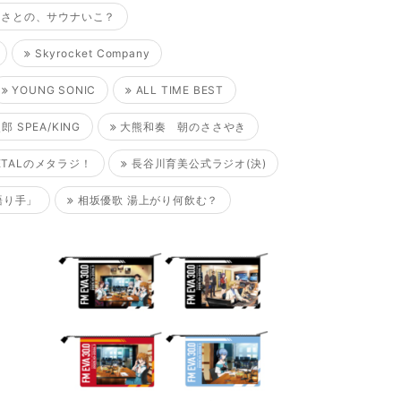
さとの、サウナいこ？
Skyrocket Company
YOUNG SONIC
ALL TIME BEST
 SPEA/KING
大熊和奏 朝のささやき
ETALのメタラジ！
長谷川育美公式ラジオ(決)
語り手」
相坂優歌 湯上がり何飲む？