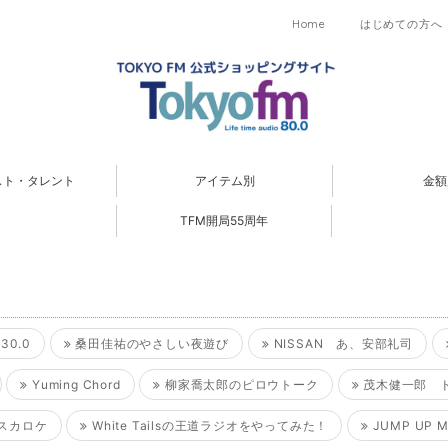
Home
はじめての方へ
スト・タレント
アイテム別
金額
TFM開局55周年
30.0
桑田佳祐のやさしい夜遊び
NISSAN あ、安部礼司
Yuming Chord
柳家喬太郎のピロウトーク
茂木健一郎 
スカロケ
White Tailsの王道ラジオをやってみた！
JUMP UP 