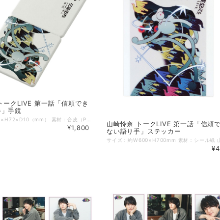
トークLIVE 第一話「信頼でき
手」手鏡
サイズ：W72×H72×D10（mm） 素材：合皮（PU）、ガラス 山崎怜奈 トークLIVE 第一話「信頼できない語り手」の会場で販売されたステッカーが登場！ 高級感のある合皮を使用したコンパクトミラーです。 鏡部分は片側が等倍鏡、もう一方は拡大鏡になっています。 ※ステッカーと併せてご注文頂いた場合、4月初旬頃の発送予定となります。
山崎怜奈 トークLIVE 第一話「信頼
¥1,800
ない語り手」ステッカー
¥