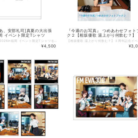
AN あ、安部礼司]真夏の大出張
『今週のお写真』 つめあわせフォト
n福岡 イベント限定Tシャツ
ク２【相坂優歌 湯上がり何飲む？】
真夏の大出張2026in福岡 イベント限定Tシャツを販売いたします。 8/9 23:59までの予約販売となりますので、 どうぞお早めにお申し込みください！ また、今回予約販売でご購入いただいた方には、 特別に「安部礼司メンバー５人の福岡バージョンの名刺」を同封させていただきます。 【商品概要】 ■本体色：ホワイト ■サイズ：S,M,L,XL ■素材：綿100%（オンス：5.6） ■仕様：ボディ：丸胴仕様 ネック：ダブルステッチ仕様 ■サイズ詳細 Sサイズ： 身丈65cm／身幅49cm／肩幅42／袖丈19cm Mサイズ： 身丈69cm／身幅52cm／肩幅46／袖丈20cm Lサイズ： 身丈73cm／身幅55cm／肩幅50／袖丈22cm XLサイズ：身丈77cm／身幅58cm／肩幅54／袖丈24cm 【ご注意事項】 ＊こちらの商品発送は8月31日（月）～順次発送予定です。 イベント前には到着予定ですが、天候による配送遅延や、宛先不備で返送された場合はイベントに間に合わない可能性があります、ご了承ください。 ＊イベント会場でも販売予定ですが、数やサイズには限りがございますので、ご了承ください。 予約開始日：2026年8月2日（日） 17:50 予約終了日：2026年8月9日（日）23:59 発送開始日：2026年8月31日（月）から順次発送 ◇掲載商品 ご覧頂いている商品の写真につきましては、イメージ画像となります。 実際の商品と異なる場合がございます。ご了承ください。 ◇別商品との同梱について 予約商品のため、他商品と同梱することができません。 他商品をご購入の際は、お手数をおかけしますが、別決済にてご注文ください。 ◇送料について 予約販売に限り、送料は全国一律900円となります。
¥4,500
¥3,