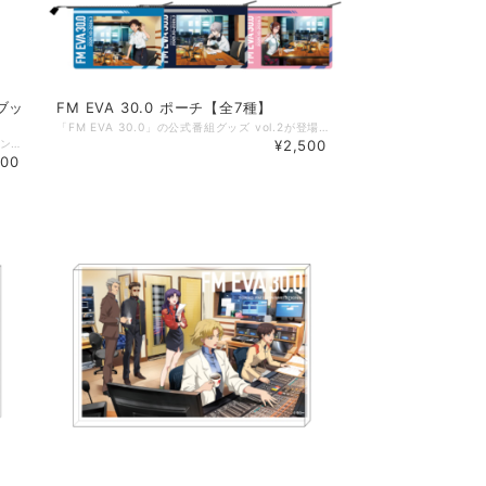
ブッ
FM EVA 30.0 ポーチ【全7種】
「FM EVA 30.0」の公式番組グッズ vol.2が登場！ 「FM EVA 30.0」の第二弾ビジュアル、第三ビジュアル、それぞれのソロverでのオリジナルポーチです。 【商品概要】 サイズ：約W240×H165mm 素材：ポリエステル、TPU ※サイズはW240mmが正しいです。 約W330×H165mmと誤表記となっておりました。申し訳ございません。 ◇掲載商品 ご覧頂いている商品の写真につきましては、イメージ画像となります。 実際の商品と異なる場合がございます。ご了承ください。 【ご注意事項】 ①こちらの商品は【予約商品】です。 予約開始日：2026年4月28日（火） 15:00～ 発送開始日：2026年6月25日（木）から順次発送 *製造・発送の関係により、日程が前後することがございます。 *想定製造数に達し次第、販売を終了する可能性がございます。あらかじめご了承ください。 ②【FM EVA 30.0のオフィシャルグッズ】以外の商品との同梱発送は承ることができかねます。お手数をおかけしますが、ほかの商品をお求めの際は、別決済にてご注文ください。 （決済ごとに別途で送料がかかります）。 ©カラー
【相坂優歌 湯上がり何飲む？】３周年記念イベントで発売された『今週のお写真』つめあわせフォトブック２が登場！ ２冊同時購入で、デジタルサイン入り撮り下ろしブロマイドを1枚プレゼントいたします。 ブロマイドの絵柄は２種でどちらが当たるかはお楽しみに！ また、ブロマイドにはランダムで相坂くんの直筆サインが入ってます!! 【商品概要】 A5サイズ 全24P フルカラー
¥2,500
000