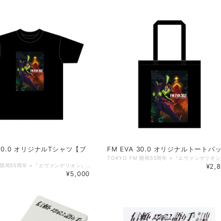
 30.0 オリジナルTシャツ【ブ
FM EVA 30.0 オリジナルトートバ
TOKYO FM 開局55周年 ×『エヴァンゲリオン』30周年記念プロジェクトとしてお届けしている「FM EVA 30.0」の公式番組グッズが完成しました！ 「FM EVA 30.0」のメインビジュアルのオリジナルTシャツが登場。 フロントには、初号機と東京タワーをモチーフにした迫力あるビジュアルを大胆にプリントしています。 夜の東京を背景にしたアートワークも印象的です。 バッグの首元には、『エヴァンゲリオン』30周年記念ロゴとTOKYO FMのロゴがデザインされています。 普段使いもしやすいホワイトとブラックをご用意しました。 番組リスナー必携の一枚です。 こちらは、＜ブラック＞のオーダーページです。 【商品概要】 ■本体色：ホワイト／ブラック（２色展開） ■サイズ：M,L,XL,XXL ■素材：綿100%（オンス：5.6） ■仕様：ボディ：丸胴仕様 ネック：ダブルステッチ仕様 ■サイズ詳細 Mサイズ： 身丈69cm／身幅52cm／肩幅46cm／袖丈20cm Lサイズ： 身丈73cm／身幅55cm／肩幅50cm／袖丈22cm XLサイズ：身丈77cm／身幅58cm／肩幅54cm／袖丈24cm XXLサイズ：身丈81cm／身幅63cm／肩幅57cm／袖丈25cm ◇掲載商品 ご覧頂いている商品の写真につきましては、イメージ画像となります。 実際の商品と異なる場合がございます。ご了承ください。 ©カラー Licensed by TOKYO TOWER
¥2,
¥5,000