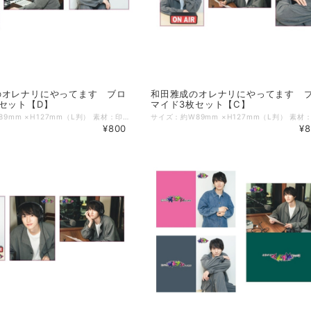
のオレナリにやってます ブロ
和田雅成のオレナリにやってます 
セット【D】
マイド3枚セット【C】
サイズ：約W89mm ×H127mm（L判） 素材：印画紙 2026年3月13日に開催「和田雅成のオレナリにやってます」公開収録で先行販売されたブロマイド3枚セットがECに登場！ ぜひこの機会にお買い求めください！ ※ブロマイドはA～D 全4種ございます。
¥800
¥