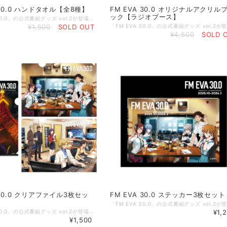
 30.0 ハンドタオル【全8種】
FM EVA 30.0 オリジナルアクリル
ック【ラジオブース】
「FM EVA 30.0」の公式番組グッズ vol.2が登場！ 「FM EVA 30.0」の第一弾ビジュアル、第二弾ビジュアル、第三ビジュアル、それぞれのソロverでのハンドタオルです。 しっかりとした厚みのある生地で、使い心地のよいハンドタオルに仕上げました。 【商品概要】 サイズ：25cm×25cm 素材：綿100% ◇掲載商品 ご覧頂いている商品の写真につきましては、イメージ画像となります。 実際の商品と異なる場合がございます。ご了承ください。 【ご注意事項】 ①こちらの商品は【予約商品】です。 予約開始日：2026年4月28日（火） 15:00～ 発送開始日：2026年6月25日（木）から順次発送 *製造・発送の関係により、日程が前後することがございます。 *想定製造数に達し次第、販売を終了する可能性がございます。あらかじめご了承ください。 ②【FM EVA 30.0のオフィシャルグッズ】以外の商品との同梱発送は承ることができかねます。お手数をおかけしますが、ほかの商品をお求めの際は、別決済にてご注文ください。 （決済ごとに別途で送料がかかります）。 ©カラー Licensed by TOKYO TOWER
¥1,500
SOLD OUT
¥4,500
SOLD 
 30.0 クリアファイル3枚セッ
FM EVA 30.0 ステッカー3枚セット
「FM EVA 30.0」の公式番組グッズ vol.2が登場！ 「FM EVA 30.0」の第一弾ビジュアル、第二弾ビジュアル、第三ビジュアルがクリアファイル ３枚セットになりました。 【商品概要】 サイズ：A4サイズ 素材：ポリプロピレン ◇掲載商品 ご覧頂いている商品の写真につきましては、イメージ画像となります。 実際の商品と異なる場合がございます。ご了承ください。 【ご注意事項】 ①こちらの商品は【予約商品】です。 予約開始日：2026年4月28日（火） 15:00～ 発送開始日：2026年6月25日（木）から順次発送 *製造・発送の関係により、日程が前後することがございます。 *想定製造数に達し次第、販売を終了する可能性がございます。あらかじめご了承ください。 ②【FM EVA 30.0のオフィシャルグッズ】以外の商品との同梱発送は承ることができかねます。お手数をおかけしますが、ほかの商品をお求めの際は、別決済にてご注文ください。 （決済ごとに別途で送料がかかります）。 ©カラー Licensed by TOKYO TOWER
¥1,
¥1,500