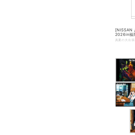
[NISS
2026i