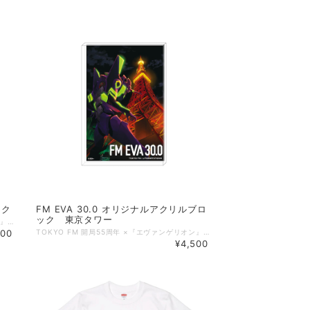
ック
FM EVA 30.0 オリジナルアクリルブロ
ック 東京タワー
TOKYO FM 開局55周年 ×『エヴァンゲリオン』30周年記念プロジェクトとしてお届けしている「FM EVA 30.0」の公式番組グッズが完成しました！ 「FM EVA 30.0」のメインビジュアルのトートバックが登場。 フロントには、初号機と東京タワーをモチーフにした迫力あるビジュアルを大胆にプリントしています。 夜の東京を背景にしたアートワークも印象的です。 A4サイズがしっかり入る使いやすいサイズ感で、 普段使いはもちろん、サブバッグとしても使いやすいアイテムです。 【商品概要】 生地：表生地/ポリエステル100％(約10オンス) 裏生地/ポリエステル100% 持ち手/綿 本体色：黒 本体サイズ：約W360×H390mm 持ち手長さ：600mm ※製造工程の都合上、縫製部分に白生地部分が見える場合がございます。 商品の仕様となりますので、予めご了承ください。 ◇掲載商品 ご覧頂いている商品の写真につきましては、イメージ画像となります。 実際の商品と異なる場合がございます。ご了承ください。 ©カラー Licensed by TOKYO TOWER
800
TOKYO FM 開局55周年 ×『エヴァンゲリオン』30周年記念プロジェクトとしてお届けしている「FM EVA 30.0」の公式番組グッズが完成しました！ 「FM EVA 30.0」のメインビジュアルのアクリルブロックが登場。 お部屋やデスクに飾ってお楽しみください！ 【商品概要】 サイズ：H148×H100×D20㎜ 透明アクリル20㎜厚 素材：アクリル ※本商品は、初号機の目の部分がくり抜き加工となっており、裏面は白抜けした仕上がりとなります。傷や不良ではございませんので、あらかじめご了承ください。 ◇掲載商品 ご覧頂いている商品の写真につきましては、イメージ画像となります。 実際の商品と異なる場合がございます。ご了承ください。 ©カラー Licensed by TOKYO TOWER
¥4,500