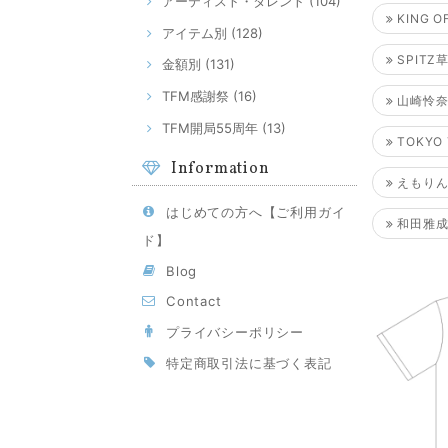
アーティスト・タレント (104)
KING OF
アイテム別 (128)
SPIT
金額別 (131)
TFM感謝祭 (16)
山崎怜奈
TFM開局55周年 (13)
TOKYO 
Information
えもりん
はじめての方へ【ご利用ガイ
和田雅成
ド】
Blog
Contact
プライバシーポリシー
特定商取引法に基づく表記