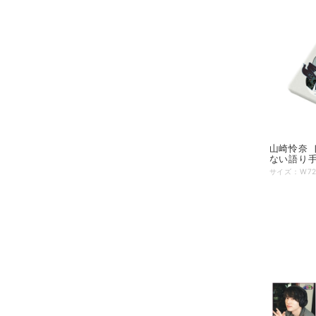
山崎怜奈 
ない語り