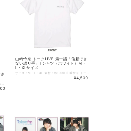
山崎怜奈 トークLIVE 第一話「信頼でき
ない語り手」Tシャツ（ホワイト）M・
L・XLサイズ
サイズ：M・L・XL 素材：綿100% 山崎怜奈 トークLIVE 第一話「信頼できない語り手」の会場で販売されたTシャツが登場！！ ※ステッカーと併せてご注文頂いた場合、4月初旬頃の発送予定となります。
でき
¥4,500
サイズ：約W600×H700mm 素材：シール紙 山崎怜奈 トークLIVE 第一話「信頼できない語り手」の会場で販売されたステッカーが登場！ ※こちらの商品は4月初旬頃の発送予定となります。 他商品と併せてご注文頂いた場合、発送予定日の遅い商品と同梱となりますので予めご了承 ください。
400