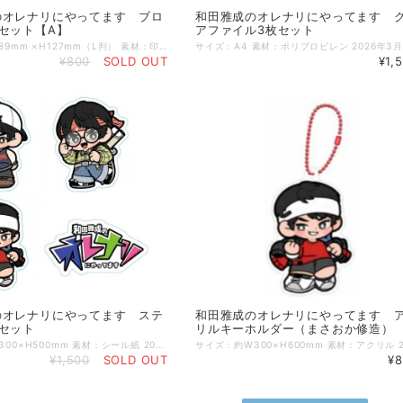
のオレナリにやってます ブロ
和田雅成のオレナリにやってます 
セット【A】
アファイル3枚セット
サイズ：約W89mm ×H127mm（L判） 素材：印画紙 2026年3月13日に開催「和田雅成のオレナリにやってます」公開収録で先行販売されたブロマイド3枚セットがECに登場！ ぜひこの機会にお買い求めください！ ※ブロマイドはA～D 全4種ございます。
¥800
SOLD OUT
¥1,
のオレナリにやってます ステ
和田雅成のオレナリにやってます 
セット
リルキーホルダー（まさおか修造）
サイズ：約W300×H500mm 素材：シール紙 2026年3月13日に開催「和田雅成のオレナリにやってます」公開収録で先行販売されたステッカーセットがECに登場！ ぜひこの機会にお買い求めください！
¥1,500
SOLD OUT
¥