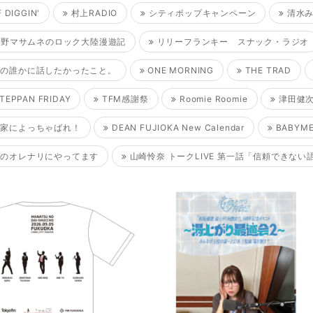
 DIGGIN'
村上RADIO
シティポップキャンペーン
清水み
Z草野マサムネのロック大陸漫遊記
リリーフランキー スナック・ラジオ
の誰かに話したかったこと。
ONE MORNING
THE TRAD
TEPPAN FRIDAY
TFM感謝祭
Roomie Roomie
津田健次郎
家によっちゃばれ！
DEAN FUJIOKA New Calendar
BABYM
のオレナリにやってます
山崎怜奈 トークLIVE 第一話「信頼できない