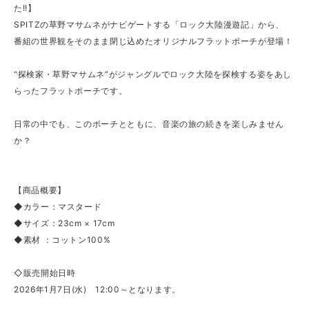
た!!】
SPITZの草野マサムネがナビゲートする「ロック大陸漫遊記」から、
番組の世界観をそのまま閉じ込めたオリジナルフラットポーチが登場！
“探検家・草野マサムネ”がジャングルでロック大陸を探検する姿をあし
らったフラットポーチです。
日常の中でも、このポーチとともに、音楽の旅の続きを楽しみません
か？
【商品概要】
◆カラー：マスタード
◆サイズ：23cm × 17cm
◆素材 ：コットン100%
◇販売開始日時
2026年1月7日(水) 12:00～となります。