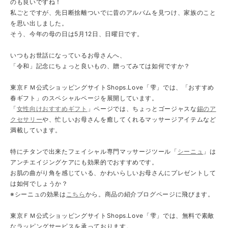
のも良いですね！
私ごとですが、先日断捨離ついでに昔のアルバムを見つけ、家族のこと
を思い出しました。
そう、今年の母の日は5月12日、日曜日です。
いつもお世話になっているお母さんへ、
「令和」記念にちょっと良いもの、贈ってみては如何ですか？
東京ＦＭ公式ショッピングサイトShops.Love「雫」では、「おすすめ
春ギフト」のスペシャルページを展開しています。
「
女性向けおすすめギフト
」ページでは、ちょっとゴージャスな
錫のア
クセサリー
や、忙しいお母さんを癒してくれるマッサージアイテムなど
満載しています。
特にチタンで出来たフェイシャル専門マッサージツール「
シーニュ
」は
アンチエイジングケアにも効果的でおすすめです。
お肌の曲がり角を感じている、かわいらしいお母さんにプレゼントして
は如何でしょうか？
※シーニュの効果は
こちら
から。商品の紹介ブログページに飛びます。
東京ＦＭ公式ショッピングサイトShops.Love「雫」では、無料で素敵
なラッピングサービスを承っております。