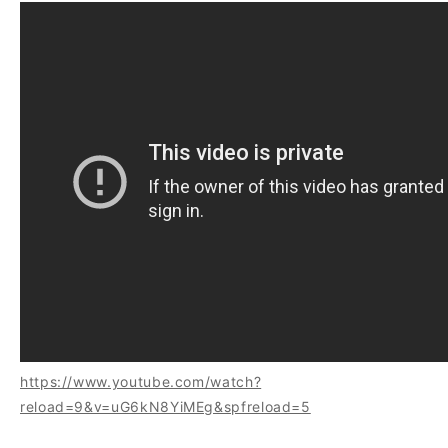
https://www.youtube.com/watch?
reload=9&v=uG6kN8YiMEg&spfreload=5