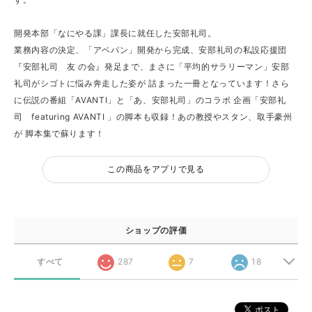
開発本部「なにやる課」課長に就任した安部礼司。
業務内容の決定、「アベパン」開発から完成、安部礼司の私設応援団
『安部礼司 友 の会』発足まで、まさに「平均的サラリーマン」安部
礼司がシゴトに悩み奔走した姿が 詰まった一冊となっています！さら
に伝説の番組「AVANTI」と「あ、安部礼司」のコラボ 企画「安部礼
司 featuring AVANTI 」の脚本も収録！あの教授やスタン、取手豪州
が 脚本集で蘇ります！
この商品をアプリで見る
ショップの評価
すべて
287
7
18