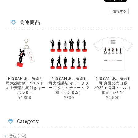
通報する
関連商品
[NISSAN あ、安部礼
[NISSAN あ、安部礼
[NISSAN あ、安部礼
司大感謝祭] イベント
司大感謝祭]キャラクタ
司]真夏の大出張
ロゴ/安部礼司付きキー
ー アクリルチャーム12
2026in福岡 イベント
ホルダー
種（ランダム）
限定Tシャツ
¥1,800
¥800
¥4,500
Category
番組 (157)