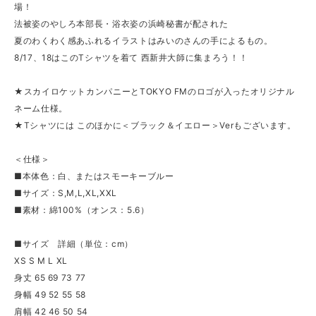
場！
法被姿のやしろ本部長・浴衣姿の浜崎秘書が配された
夏のわくわく感あふれるイラストはみいのさんの手によるもの。
8/17、18はこのTシャツを着て 西新井大師に集まろう！！
★スカイロケットカンパニーとTOKYO FMのロゴが入ったオリジナル
ネーム仕様。
★Tシャツには このほかに＜ブラック＆イエロー＞Verもございます。
＜仕様＞
■本体色：白、またはスモーキーブルー
■サイズ：S,M,L,XL,XXL
■素材：綿100%（オンス：5.6）
■サイズ 詳細（単位：cm）
XS S M L XL
身丈 65 69 73 77
身幅 49 52 55 58
肩幅 42 46 50 54