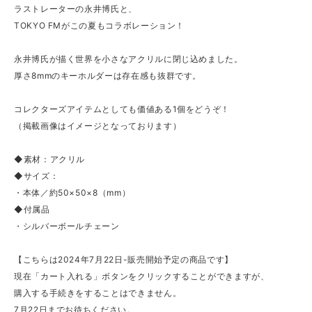
ラストレーターの永井博氏と、
TOKYO FMがこの夏もコラボレーション！
永井博氏が描く世界を小さなアクリルに閉じ込めました。
厚さ8mmのキーホルダーは存在感も抜群です。
コレクターズアイテムとしても価値ある1個をどうぞ！
（掲載画像はイメージとなっております）
◆素材：アクリル
◆サイズ：
・本体／約50×50×8（mm）
◆付属品
・シルバーボールチェーン
【こちらは2024年7月22日-販売開始予定の商品です】
現在「カート入れる」ボタンをクリックすることができますが、
購入する手続きをすることはできません。
7月22日までお待ちください。