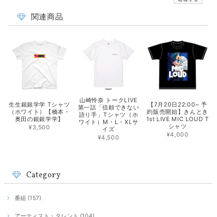
関連商品
山崎怜奈 トークLIVE
生生銀銀学学 Tシャツ
【7月20日22:00~ 予
第一話「信頼できない
（ホワイト）【橋本・
約販売開始】きんとき
語り手」Tシャツ（ホ
奥田の銀銀学学】
1st LIVE MIC LOUD T
ワイト）M・L・XLサ
シャツ
¥3,500
イズ
¥4,000
¥4,500
Category
番組 (157)
アーティスト・タレント (104)