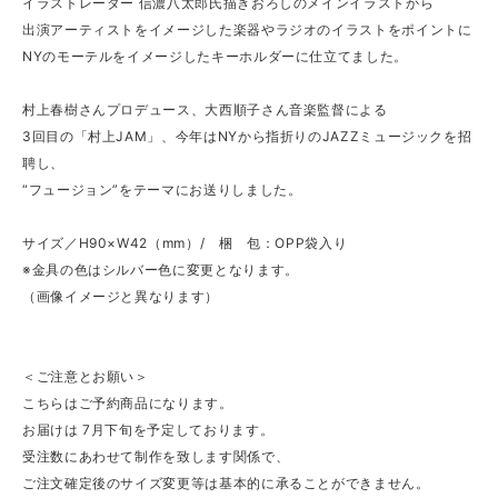
イラストレーター 信濃八太郎氏描きおろしのメインイラストから
出演アーティストをイメージした楽器やラジオのイラストをポイントに
NYのモーテルをイメージしたキーホルダーに仕立てました。
村上春樹さんプロデュース、大西順子さん音楽監督による
3回目の「村上JAM」、今年はNYから指折りのJAZZミュージックを招
聘し、
“フュージョン”をテーマにお送りしました。
サイズ／H90×W42（mm）/ 梱 包：OPP袋入り
※金具の色はシルバー色に変更となります。
（画像イメージと異なります）
＜ご注意とお願い＞
こちらはご予約商品になります。
お届けは 7月下旬を予定しております。
受注数にあわせて制作を致します関係で、
ご注文確定後のサイズ変更等は基本的に承ることができません。