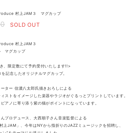
roduce 村上JAM３ マグカップ
00
SOLD OUT
roduce 村上JAM３
ル マグカップ
き、限定数にて予約受付いたします!!>
M３を記念したオリジナルマグカップ。
レーター 信濃八太郎氏描きおろしによる
ティストをイメージした楽器やラジオがぐるっとプリントしています。
くピアノに寄り添う紫の猫がポイントになっています。
さんプロデュース、大西順子さん音楽監督による
村上JAM」、今年はNYから指折りのJAZZミュージックを招聘し、
ョン”をテーマにお送りしました。