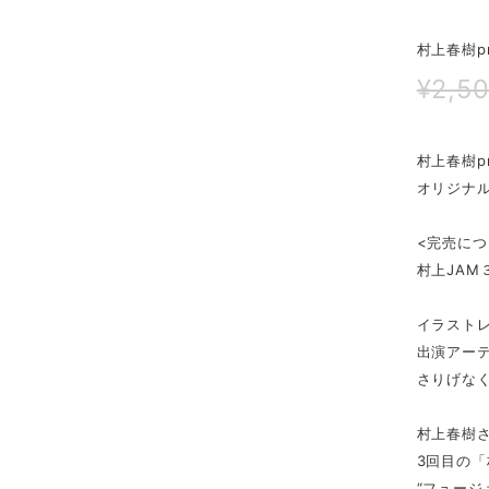
村上春樹p
¥2,5
村上春樹p
オリジナ
<完売につ
村上JA
イラスト
出演アー
さりげな
村上春樹
3回目の「
“フュージ