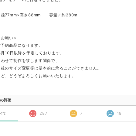
径77mm×高さ88mm 容量／約280ml
とお願い＞
ご予約商品になります。
8月10日以降を予定しております。
あわせて制作を致します関係で、
定後のサイズ変更等は基本的に承ることができません。
ほど、どうぞよろしくお願いいたします。
の評価
べて
287
7
18