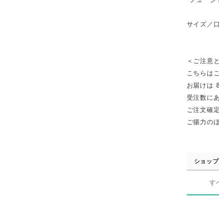
サイズ／口
＜ご注意
こちらは
お届けは 
受注数に
ご注文確
ご揚力の
ショップ
す