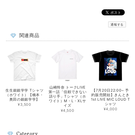
通報する
関連商品
山崎怜奈 トークLIVE
生生銀銀学学 Tシャツ
【7月20日22:00~ 予
第一話「信頼できない
（ホワイト）【橋本・
約販売開始】きんとき
語り手」Tシャツ（ホ
奥田の銀銀学学】
1st LIVE MIC LOUD T
ワイト）M・L・XLサ
シャツ
¥3,500
イズ
¥4,000
¥4,500
Category