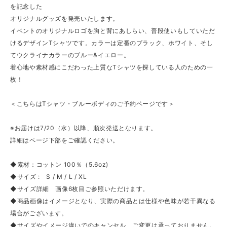
を記念した
オリジナルグッズを発売いたします。
イベントのオリジナルロゴを胸と背にあしらい、普段使いもしていただ
けるデザインTシャツです。カラーは定番のブラック、ホワイト、そし
てウクライナカラーのブルー&イエロー。
着心地や素材感にこだわった上質なTシャツを探している人のための一
枚！
＜こちらはTシャツ・ブルーボディのご予約ページです＞
※お届けは7/20（水）以降、順次発送となります。
詳細はページ下部をご確認ください。
◆素材：コットン 100％（5.6oz)
◆サイズ : S / M / L / XL
◆サイズ詳細 画像6枚目ご参照いただけます。
◆商品画像はイメージとなり、実際の商品とは仕様や色味が若干異なる
場合がございます。
◆サイズやイメージ違いでのキャンセル、ご変更は承っておりません。