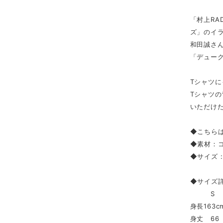
「村上R
ズ」のイ
和田誠さ
「デュー
Tシャツ
Tシャツ
いただけ
◆こちら
◆素材：コッ
◆サイズ : 
◆サイズ
S 
身長163c
身丈 