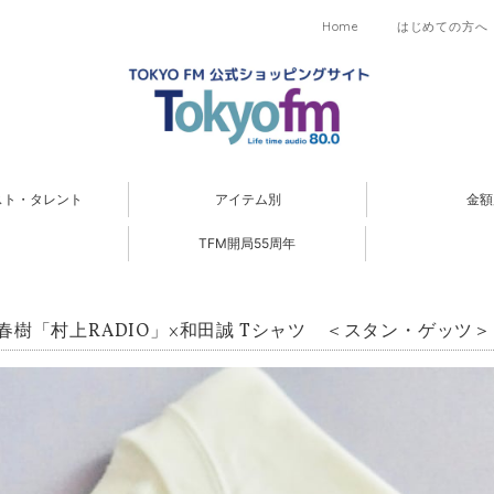
Home
はじめての方へ
スト・タレント
アイテム別
金額
TFM開局55周年
春樹「村上RADIO」×和田誠 Tシャツ ＜スタン・ゲッツ＞