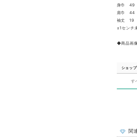
身巾 
肩巾 
袖丈 
±1センチ
◆商品画
ショップ
す
関