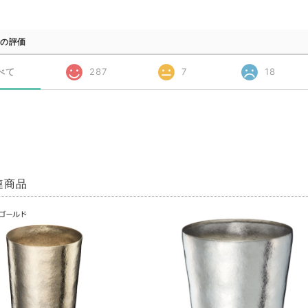
の評価
べて
287
7
18
連商品