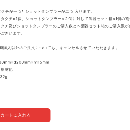
タクチが一つとショットタンブラーが二つ 入ります。
カタクチ×1個、ショットタンブラー×２個に対して酒器セット箱×1個の割合
クチ及びショットタンブラーのご購入数とヘ酒器セット箱のご購入数か
゙ございます。
同時購入以外のご注文についても、キャンセルさせていただきます。
30mm×d200mm×h115mm
l：桐材他
332g
カートに入れる