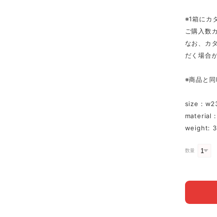
※1箱にカ
ご購入数
なお、カタ
だく場合か
※商品と
size：w2
materia
weight: 
数量