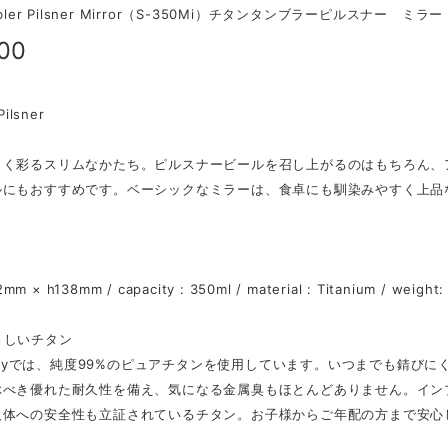
mbler Pilsner Mirror（S-350Mi）チタンタンブラーピルスナー ミラー
500
Pilsner
しく彩るスリムなかたち。ピルスナービールを召し上がるのはもちろん、ア
ルにもおすすめです。ベーシックなミラーは、食卓にも馴染みやすく上品
）
2mm × h138mm / capacity : 350ml / material : Titanium / weight:
さしいチタン
lleryでは、純度99%のピュアチタンを使⽤しています。いつまでも錆
ぶべき優れた耐久性を備え、気になる金属臭もほとんどありません。イン
⼈体への安全性も⽴証されているチタン。お⼦様からご年配の⽅まで安⼼