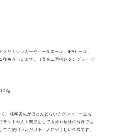
メリカンラガーやペールエール、IPAビール、
な印象を与えます。（真空二重構造タンブラー ピ
 123g
びにくく、経年劣化がほとんどないチタンは「⼀⽣も
プラントや⼈⼯関節として医療や福祉の分野でも
してご使用いただける、⼈にやさしい⾦属です。