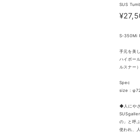
SUS Tu
¥27,
S-350Mi 
手元を美
ハイボー
ルスナー
Spec
size : φ7
◆人にや
SUSga
の」と呼
使われ、