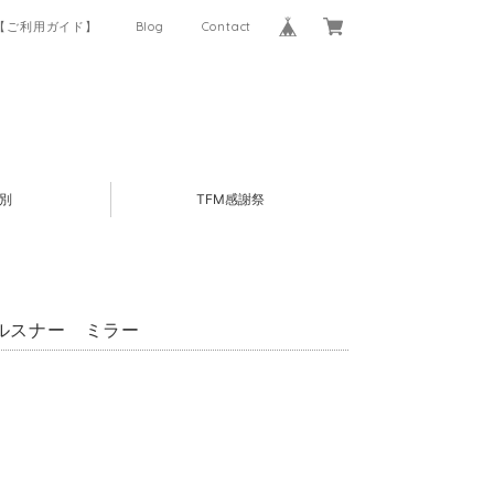
【ご利用ガイド】
Blog
Contact
別
TFM感謝祭
ラーピルスナー ミラー