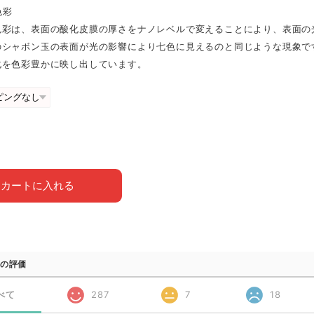
色彩
⾊彩は、表⾯の酸化⽪膜の厚さをナノレベルで変えることにより、表⾯の
のシャボン⽟の表⾯が光の影響により七⾊に⾒えるのと同じような現象で
化を⾊彩豊かに映し出しています。
カートに入れる
の評価
べて
287
7
18