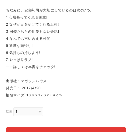
ちなみに、安部礼司が大切にしているのは次の7つ。
1 心底慕ってくれる後輩!
2 なぜか目をかけてくれる上司!
3 同僚たちとの他愛もない会話!
4 なんでも言い合える仲間!
5 適度な頑張り!
6 気持ちの持ちよう!
7 やっぱりラブ!
――詳しくは本書をチェック!
出版社：マガジンハウス
発売日： 2017/4/20
梱包サイズ: 18.6 x 12.6 x 1.4 cm
数量