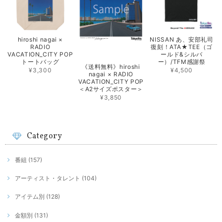
hiroshi nagai ×
NISSAN あ、安部礼司
RADIO
復刻！ATA★TEE（ゴ
VACATION_CITY POP
ールド&シルバ
トートバッグ
ー）/TFM感謝祭
《送料無料》hiroshi
¥3,300
¥4,500
nagai × RADIO
VACATION_CITY POP
＜A2サイズポスター＞
¥3,850
Category
番組 (157)
アーティスト・タレント (104)
アイテム別 (128)
金額別 (131)